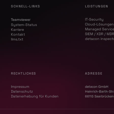
SCHNELL-LINKS
LEISTUNGEN
IT-Security
Teamviewer
Cloud-Lösungen
System-Status
Managed Servic
Karriere
SIEM / XDR / MD
Kontakt
detacon inspect
llms.txt
RECHTLICHES
ADRESSE
Impressum
detacon GmbH
Datenschutz
Heinrich-Barth-St
Datenerhebung für Kunden
66115 Saarbrücken