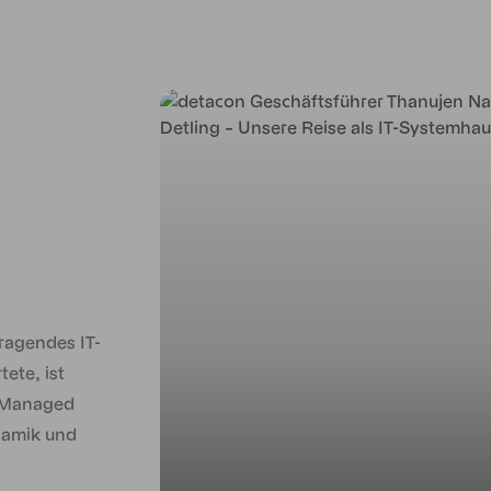
ragendes IT-
ete, ist
f Managed
namik und