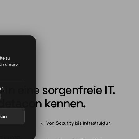
ite zu
an unsere
 in eine sorgenfreie IT.
en
 detacon kennen.
ssen
twortung
Von Security bis Infrastruktur.
 umgesetzt,