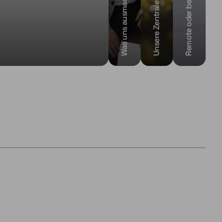
Remote oder bei Ihnen vor Ort
Was uns ausmacht
Unsere Zentrale