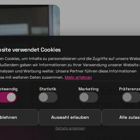
bsite verwendet Cookies
n Cookies, um Inhalte zu personalisieren und die Zugriffe auf unsere Webs
 Außerdem geben wir Informationen zu Ihrer Verwendung unserer Website 
Analysen und Werbung weiter. Unsere Partner führen diese Informationen
se mit weiteren Daten zusammen.
Mehr erfahren
Der Einstieg
otwendig
Statistik
Marketing
Präferenz
Lernen Sie
blehnen
Auswahl erlauben
Alle zula
Wir übernehmen Veran
für Ihre IT.
Details anzeigen
Klar organisiert, sicher