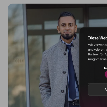
Diese We
Wir verwende
analysieren.
Partner für 
möglicherwei
N
A