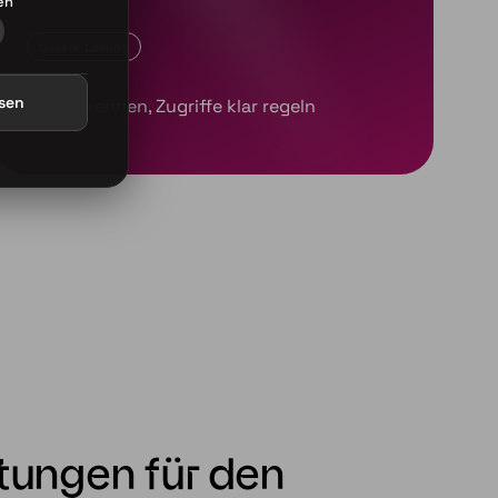
en
S
ssen
tungen für den