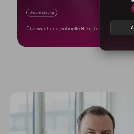
N
A
e