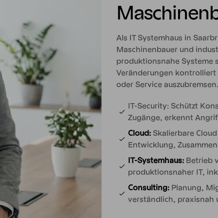
Maschinen
Als IT Systemhaus in Saarbr
Maschinenbauer und industri
produktionsnahe Systeme st
Veränderungen kontrolliert
oder Service auszubremsen.
IT-Security: Schützt Ko
Zugänge, erkennt Angriff
Cloud:
Skalierbare Clou
Entwicklung, Zusammena
IT-Systemhaus:
Betrieb 
produktionsnaher IT, in
Consulting:
Planung, Mig
verständlich, praxisnah 