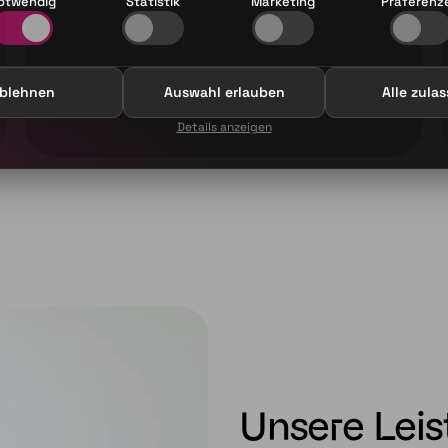
otwendig
Statistik
Marketing
Präferenz
Unsere Lösung
blehnen
Auswahl erlauben
Alle zula
Netze trennen, Zugriffe klar regeln
Details anzeigen
Unsere Leis