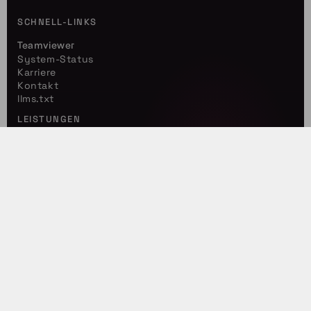
SCHNELL-LINKS
Teamviewer
System-Status
Karriere
Kontakt
llms.txt
LEISTUNGEN
IT-Security
Cloud-Lösungen
Managed Services
SIEM / XDR / MDR
detacon inspector
REGIONEN
Saarbrücken
Baden-Baden
Frankfurt am Main
RECHTLICHES
Impressum