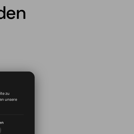
nden
ite zu
an unsere
en