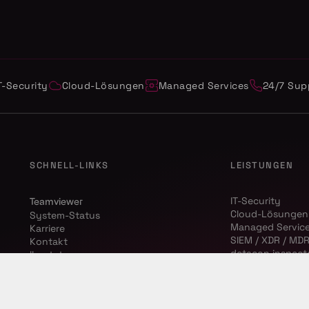
T-Security
Cloud-Lösungen
Managed Services
24/7 Sup
SCHNELL-LINKS
LEISTUNGEN
IT-Security
Teamviewer
Cloud-Lösungen
System-Status
Managed Servic
Karriere
SIEM / XDR / MD
Kontakt
detacon inspect
llms.txt