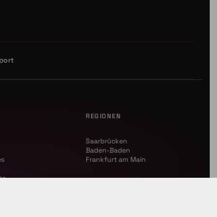
port
REGIONEN
Saarbrücken
Baden-Baden
es
Frankfurt am Main
R
or