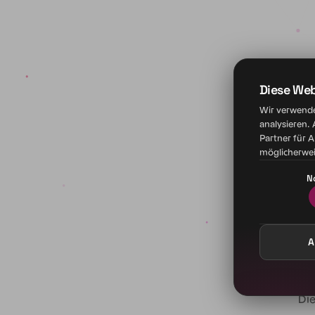
Diese We
Wir verwende
analysieren.
Partner für 
möglicherwei
N
A
Die