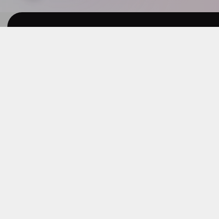
Investition oder Koste
Berechnen Sie jetzt, w
IT wirklich kosten darf.
I