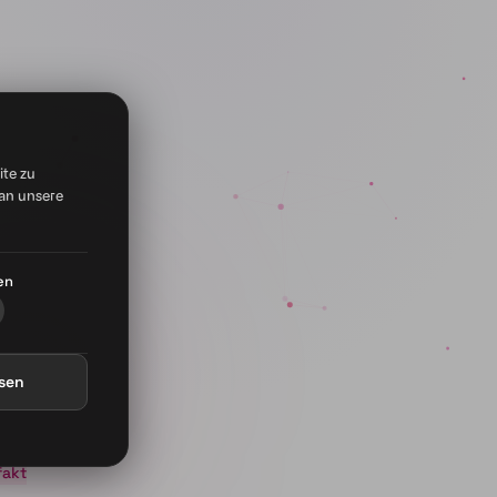
ite zu
an unsere
en
ssen
fakt